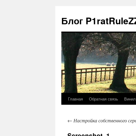
Блог P1ratRuleZ
Главная
Обратная связь
Винил
←
Настройка собственного серв
Screenshot_1