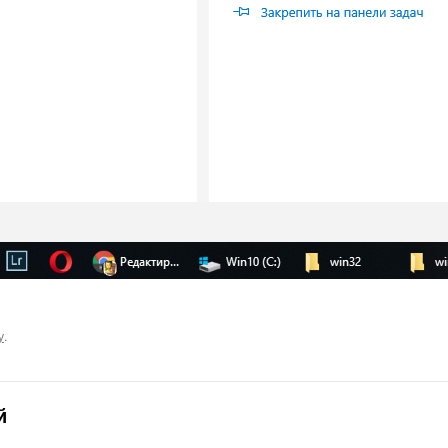
у
.
й