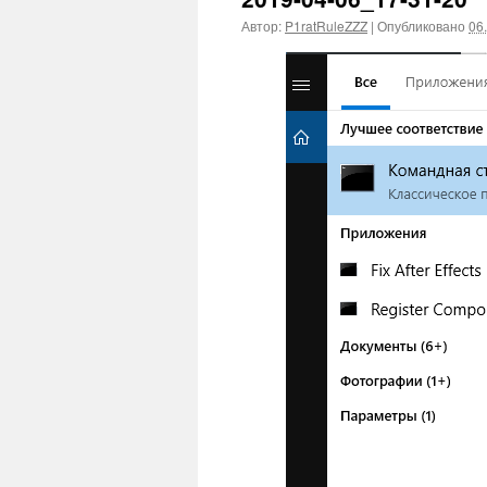
Автор:
P1ratRuleZZZ
|
Опубликовано
06