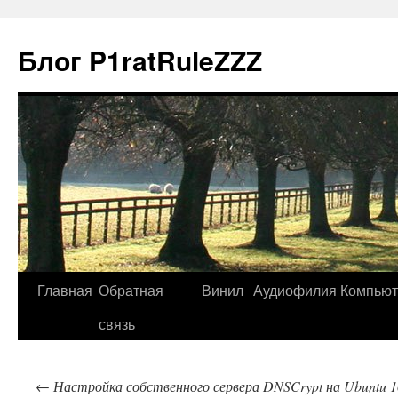
Блог P1ratRuleZZZ
Главная
Обратная
Винил
Аудиофилия
Компью
связь
←
Настройка собственного сервера DNSCrypt на Ubuntu 16