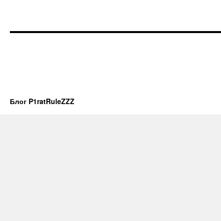
Блог P1ratRuleZZZ