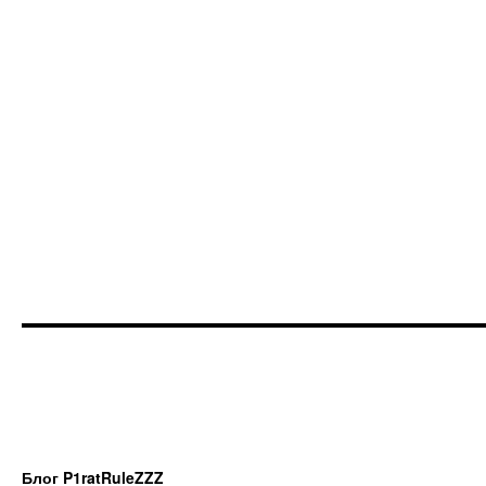
Блог P1ratRuleZZZ