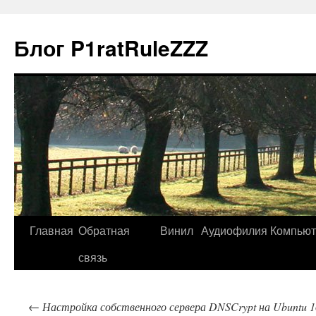
Блог P1ratRuleZZZ
Главная
Обратная
Винил
Аудиофилия
Компью
связь
←
Настройка собственного сервера DNSCrypt на Ubuntu 16