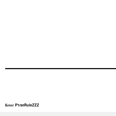
Блог P1ratRuleZZZ