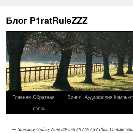
Блог P1ratRuleZZZ
Главная
Обратная
Винил
Аудиофилия
Компью
связь
←
Samsung Galaxy Note 8/9 или S8 / S9 / S9 Plus: Отключен