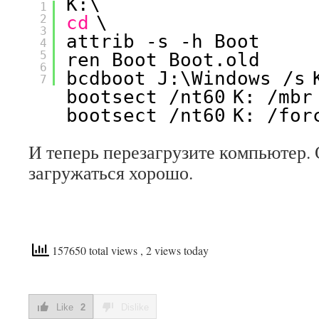
K:\
1
2
cd
\
3
attrib -s -h Boot
4
5
ren Boot Boot.old
6
bcdboot J:\Windows 
/s
7
bootsect 
/nt60
K: 
/mbr
bootsect 
/nt60
K: 
/for
И теперь перезагрузите компьютер.
загружаться хорошо.
157650 total views
, 2 views today
Like
2
Dislike