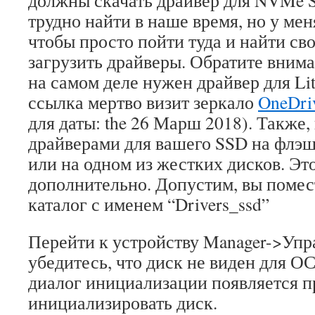
должны скачать драйвер для NVMe S
трудно найти в наше время, но у мен
чтобы просто пойти туда и найти св
загрузить драйверы. Обратите вниман
на самом деле нужен драйвер для Li
ссылка мертво визит зеркало
OneDri
для даты:
the
26 Марш 2018). Также,
драйверами для вашего SSD на флэ
или на одном из жестких дисков. Эт
дополнительно. Допустим, вы помес
каталог с именем “Drivers_ssd”
Перейти к устройству Manager->Упр
убедитесь, что диск не виден для О
диалог инициализации появляется п
инициализировать диск.