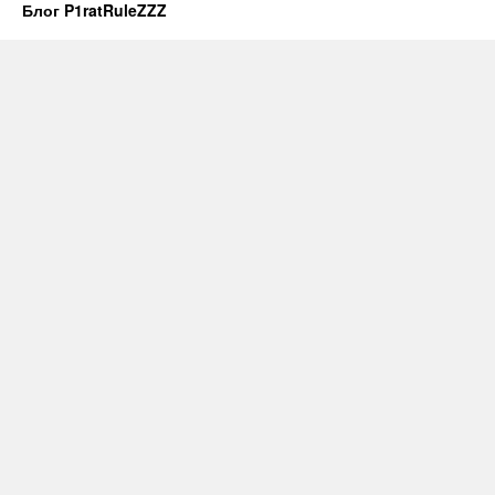
Блог P1ratRuleZZZ