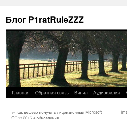
Блог P1ratRuleZZZ
Главная
Обратная связь
Винил
Аудиофилия
←
Как дешево получить лицензионный Microsoft
Im
Office 2016 + обновления