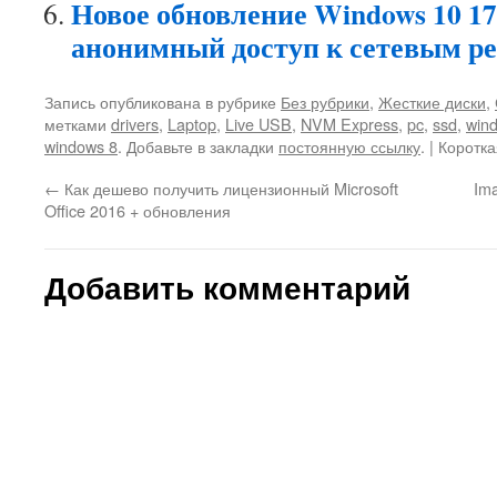
Новое обновление Windows 10 1
анонимный доступ к сетевым р
Запись опубликована в рубрике
Без рубрики
,
Жесткие диски
,
метками
drivers
,
Laptop
,
Live USB
,
NVM Express
,
pc
,
ssd
,
win
windows 8
. Добавьте в закладки
постоянную ссылку
.
| Коротк
←
Как дешево получить лицензионный Microsoft
Im
Office 2016 + обновления
Добавить комментарий