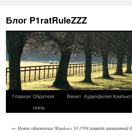
Блог P1ratRuleZZZ
Главная
Обратная
Винил
Аудиофилия
Компью
связь
←
Новое обновление Windows 10 1709 ломает анонимный 