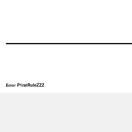
Блог P1ratRuleZZZ