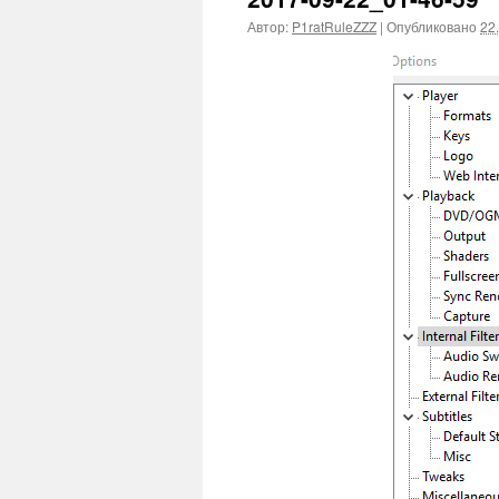
Автор:
P1ratRuleZZZ
|
Опубликовано
22