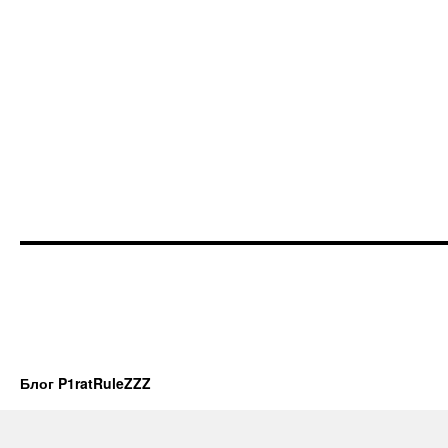
Блог P1ratRuleZZZ