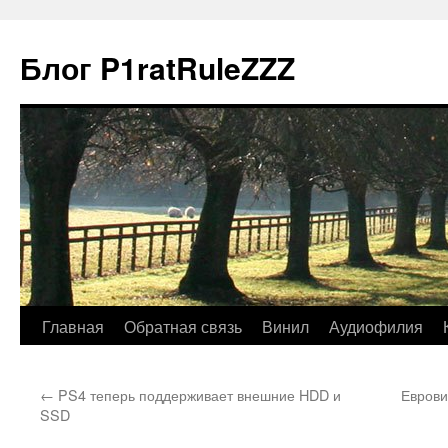
Блог P1ratRuleZZZ
Главная
Обратная связь
Винил
Аудиофилия
←
PS4 теперь поддерживает внешние HDD и
Еврови
SSD