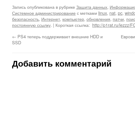
Запись опубликована в рубрике
Защита данных
,
Информацио
Системное администрирование
с метками
linux
,
nat
,
pc
,
wind
безопасность
,
Интернет
,
компьютер
,
обновления
,
патчи
,
пои
постоянную ссылку
.
| Короткая ссылка:
http://p1rat.ru/lezzz/
←
PS4 теперь поддерживает внешние HDD и
Еврови
SSD
Добавить комментарий