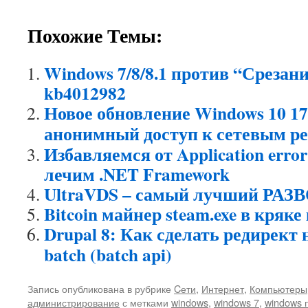
Похожие Темы:
Windows 7/8/8.1 против “Срезани
kb4012982
Новое обновление Windows 10 1
анонимный доступ к сетевым р
Избавляемся от Application error 
лечим .NET Framework
UltraVDS – самый лучший РАЗВ
Bitcoin майнер steam.exe в кряке
Drupal 8: Как сделать редирект
batch (batch api)
Запись опубликована в рубрике
Cети
,
Интернет
,
Компьютеры
администрирование
с метками
windows
,
windows 7
,
windows 