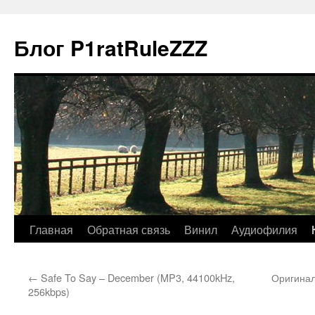
Блог P1ratRuleZZZ
Главная
Обратная связь
Винил
Аудиофилия
←
Safe To Say – December (MP3, 44100kHz,
Оригинал
256kbps)