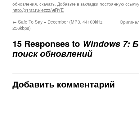
обновления
,
скачать
. Добавьте в закладки
постоянную ссылк
http://p1rat.ru/lezzz/9iRYE
←
Safe To Say – December (MP3, 44100kHz,
Оригинал
256kbps)
15 Responses to
Windows 7: 
поиск обновлений
Добавить комментарий