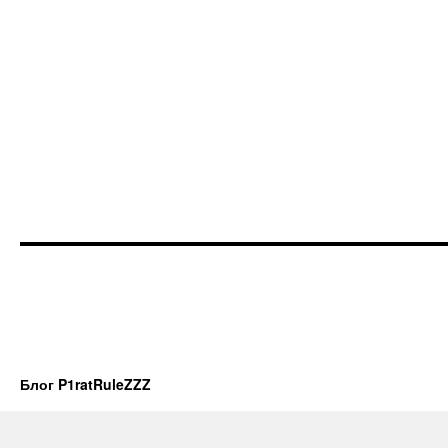
Блог P1ratRuleZZZ