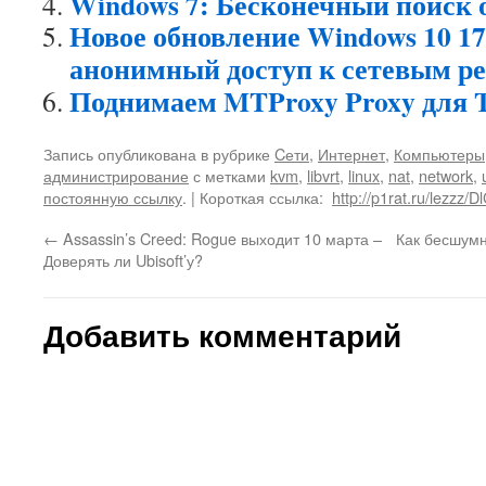
Windows 7: Бесконечный поиск 
Новое обновление Windows 10 1
анонимный доступ к сетевым р
Поднимаем MTProxy Proxy для T
Запись опубликована в рубрике
Cети
,
Интернет
,
Компьютеры
администрирование
с метками
kvm
,
libvrt
,
linux
,
nat
,
network
,
постоянную ссылку
.
| Короткая ссылка:
http://p1rat.ru/lezzz/D
←
Assassin’s Creed: Rogue выходит 10 марта –
Как бесшумн
Доверять ли Ubisoft’у?
Добавить комментарий