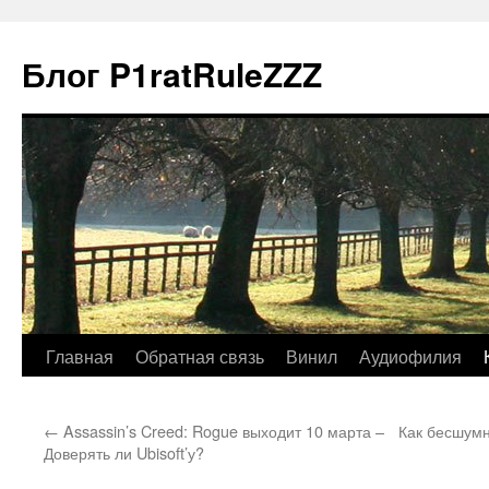
Блог P1ratRuleZZZ
Главная
Обратная связь
Винил
Аудиофилия
←
Assassin’s Creed: Rogue выходит 10 марта –
Как бесшумн
Доверять ли Ubisoft’у?