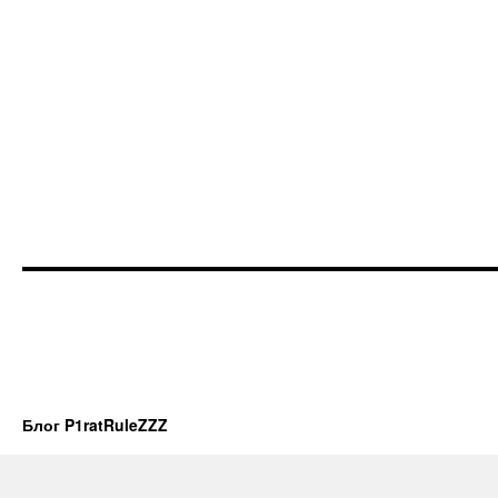
Блог P1ratRuleZZZ