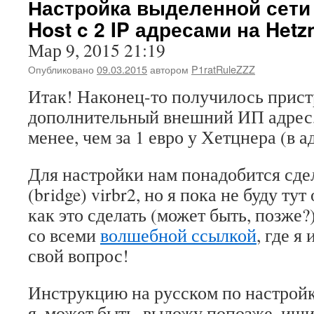
Настройка выделенной сети
Host c 2 IP адресами на Hetz
Мар 9, 2015 21:19
Опубликовано
09.03.2015
автором
P1ratRuleZZZ
Итак! Наконец-то получилось прист
дополнительный внешний ИП адрес,
менее, чем за 1 евро у Хетцнера (в а
Для настройки нам понадобится сде
(bridge) virbr2, но я пока не буду ту
как это сделать (может быть, позже?
со всеми
волшебной ссылкой
, где я
свой вопрос!
Инструкцию на русском по настройке
я, может быть, выложу попозже, ищ