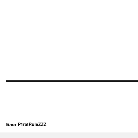
Блог P1ratRuleZZZ