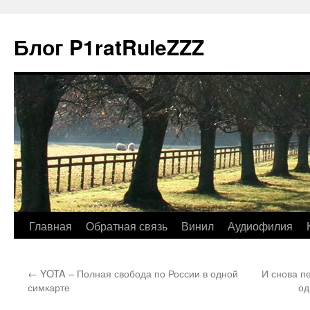
Блог P1ratRuleZZZ
Главная
Обратная связь
Винил
Аудиофилия
←
YOTA – Полная свобода по России в одной
И снова п
симкарте
од