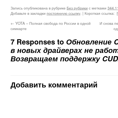
Запись опубликована в рубрике
Без рубрики
с метками
344.1
Добавьте в закладки
постоянную ссылку
.
| Короткая ссылка:
←
YOTA – Полная свобода по России в одной
И снова п
симкарте
од
7 Responses to
Обновление C
в новых драйверах не рабо
Возвращаем поддержку CUD
Добавить комментарий