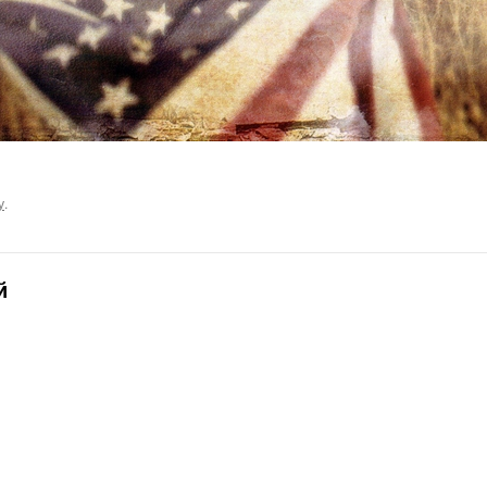
у
.
й