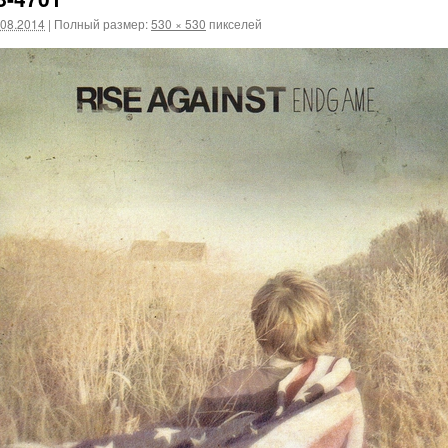
.08.2014
|
Полный размер:
530 × 530
пикселей