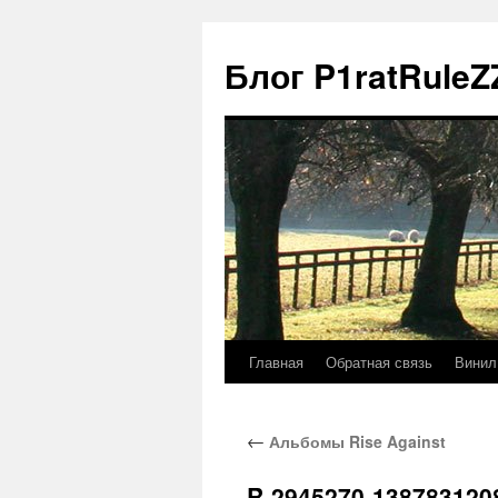
Блог P1ratRuleZ
Главная
Обратная связь
Винил
←
Альбомы Rise Against
R-2945270-138783120