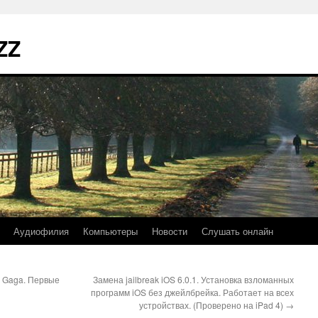
ZZ
Аудиофилия
Компьютеры
Новости
Слушать онлайн
dy Gaga. Первые
Замена jailbreak iOS 6.0.1. Установка взломанных
программ iOS без джейлбрейка. Работает на всех
устройствах. (Проверено на iPad 4)
→