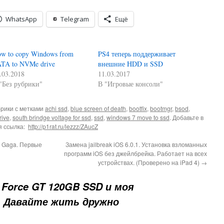
WhatsApp
Telegram
Ещё
w to copy Windows from
PS4 теперь поддерживает
TA to NVMe drive
внешние HDD и SSD
.03.2018
11.03.2017
"Без рубрики"
В "Игровые консоли"
брики с метками
achi ssd
,
blue screen of death
,
bootfix
,
bootmgr
,
bsod
,
rive
,
south brindge voltage for ssd
,
ssd
,
windows 7 move to ssd
. Добавьте в
я ссылка:
http://p1rat.ru/lezzz/ZAucZ
dy Gaga. Первые
Замена jailbreak iOS 6.0.1. Установка взломанных
программ iOS без джейлбрейка. Работает на всех
устройствах. (Проверено на iPad 4)
→
r Force GT 120GB SSD и моя
. Давайте жить дружно