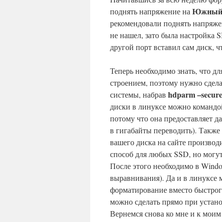
Южный 
поднять напряжение на
рекомендовали поднять напряжен
не нашел, зато была настройка SB
другой порт вставил сам диск,
Теперь необходимо знать, что д
строением, поэтому нужно сдела
hdparm –secure-
системы, набрав
диски в линуксе можно команд
потому что она предоставляет д
в гигабайты переводить). Также 
вашего диска на сайте производ
способ для любых SSD, но могу
После этого необходимо в Windo
выравнивания). Да и в линуксе
форматирование вместо быстрог
можно сделать прямо при устано
Вернемся снова ко мне и к моим