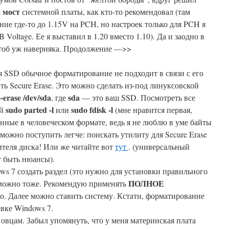
мост
системной платы, как кто-то рекомендовал (там
ие где-то до 1.15V на PCH, но настроек только для PCH я
 Voltage. Ее я выставил в 1.20 вместо 1.10). Да и заодно в
 чтоб уж наверняка. Продолжение —>>
ля SSD обычное форматирование не подходит в связи с его
ть Secure Erase. Это можно сделать из-под линуксовской
erase /dev/sda
sda
, где
— это ваш SSD. Посмотреть все
sudo
parted -l
sudo fdisk -l
ой
или
(мне нравится первая,
анные в человеческом формате, ведь я не люблю в уме байты
можно поступить легче: поискать утилиту для Secure Erase
ителя диска! Или же читайте вот
тут
. (универсальный
т быть нюансы).
ws 7 создать раздел (это нужно для установки правильного
ПОЛНОЕ
 можно тоже. Рекомендую применять
о. Далее можно ставить систему. Кстати, форматирование
вке Windows 7.
 овцам. Забыл упомянуть, что у меня материнская плата