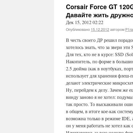
Corsair Force GT 12
Давайте жить дружн
Дек 15, 2012 02:22
Опубликовано
15.12.2012
автором
P1ra
В честь своего ДР решил порадо
хотелось знать, что за звери эти
Для тех, кто не в курсе: SSD (So
Накопитель, по форме в большин
2.5 дюйма (как в ноутбуках, по
использует для хранения флеш-п
делают электрические микросхе
Ну, перейдем к делу. Зачем же 
винду заново я не хотел: подума
так просто. То выскакивали оши
в общем, в итоге кое-как систем
возможна только в режиме IDE,
он у меня работать не хотел как 
Начитавшись за всю неделю фору