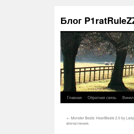
Блог P1ratRuleZ
Главная
Обратная связь
Винил
←
Monster Beats: HeartBeats 2.0 by La
впечатления.