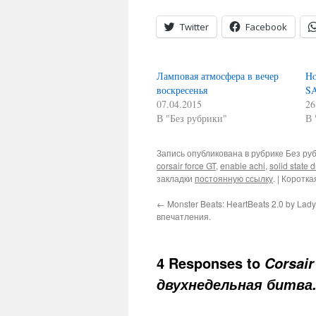
Twitter
Facebook
Ламповая атмосфера в вечер
Ho
воскресенья
SA
07.04.2015
26
В "Без рубрики"
В 
Запись опубликована в рубрике Без ру
corsair force GT
,
enable achi
,
solid state d
закладки
постоянную ссылку
.
| Коротка
←
Monster Beats: HeartBeats 2.0 by La
впечатления.
4 Responses to
Corsai
двухнедельная битва