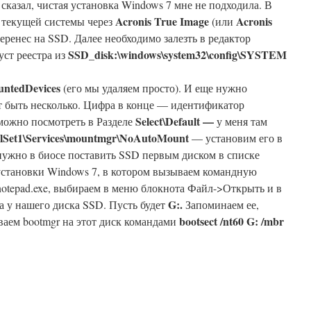
 сказал, чистая установка Windows 7 мне не подходила. В
Acronis True Image
Acronis
з текущей системы через
(или
перенес на SSD. Далее необходимо залезть в редактор
SSD_disk:\windows\system32\config\SYSTEM
уст реестра из
ntedDevices
(его мы удаляем просто). И еще нужно
ет быть несколько. Цифра в конце — идентификатор
Select\Default —
можно посмотреть в Разделе
у меня там
lSet1\Services\mountmgr\NoAutoMount
— установим его в
 нужно в биосе поставить SSD первым диском в списке
а установки Windows 7, в котором вызываем командную
 notepad.exe, выбираем в меню блокнота Файл->Открыть и в
G:.
а у нашего диска SSD. Пусть будет
Запоминаем ее,
bootsect /nt60 G: /mbr
ваем bootmgr на этот диск командами