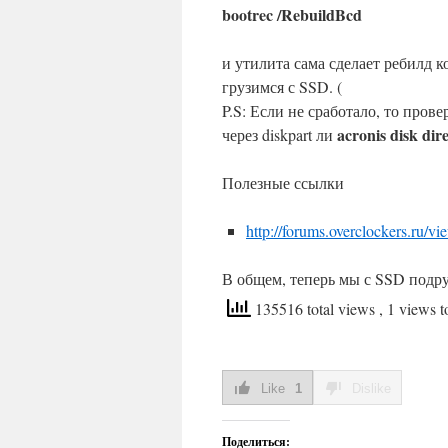
bootrec /RebuildBcd
и утилита сама сделает ребилд 
грузимся с SSD. (
P.S: Если не сработало, то прове
acronis disk dir
через diskpart ли
Полезные ссылки
http://forums.overclockers.ru/
В общем, теперь мы с SSD подр
135516 total views
, 1 views 
Like
1
Dislike
Поделиться: