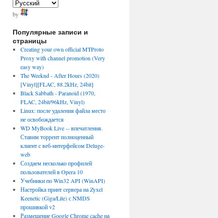
by
Популярные записи и
страницы
Creating your own official MTProto
Proxy with channel promotion (Very
easy way)
The Weeknd - After Hours (2020)
[Vinyl][FLAC, 88.2kHz, 24bit]
Black Sabbath - Paranoid (1970,
FLAC, 24bit/96kHz, Vinyl)
Linux: после удаления файла место
не освобождается
WD MyBook Live -- впечатления.
Ставим торрент полноценный
клиент с веб-интерфейсом Deluge-
web
Создаем несколько профилей
пользователей в Opera 10
Учебники по Win32 API (WinAPI)
Настройка принт сервера на Zyxel
Keenetic (Giga/Lite) с NMDS
прошивкой v2
Размещение Google Chrome cache на