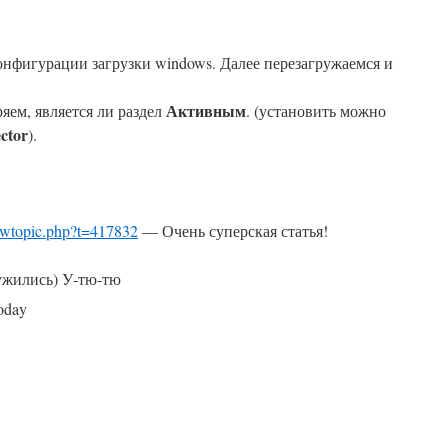
конфигурации загрузки windows. Далее перезагружаемся и
Активным
ряем, является ли раздел
. (установить можно
ector
).
viewtopic.php?t=417832
— Очень суперская статья!
ужились) У-тю-тю
today