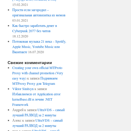
15.02.2021
Прости если загородил –
оригинальная автовизитка из мемов
03.01.2021
Как быстро заработать денег в
Cyberpunk 2077 без читов
18.12.2020
Потоковая музыка 21 века – Spotify,
Apple Music, Youtube Music или
Вконтакте
16.07.2020
Свежие комментарии
Creating your own official MTProto
Proxy with channel promotion (Very
easy way)
к записи
Поднимаем
MTProxy Proxy для Telegram
Viktor Sinitsyn
к записи
Избавляемся от Application error
kernelbase.dll и лечим .NET
Framework
Андрей
к записи
UltraVDS – самый
лучший РАЗВОД за 2 минуты
Алекс
к записи
UltraVDS – самый
лучший РАЗВОД за 2 минуты
max
к записи
UltraVDS – самый