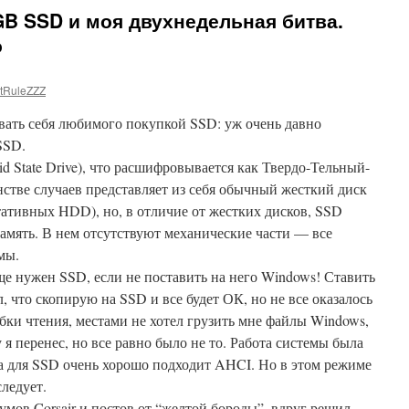
0GB SSD и моя двухнедельная битва.
о
tRuleZZZ
вать себя любимого покупкой SSD: уж очень давно
 SSD.
lid State Drive), что расшифровывается как Твердо-Тельный-
стве случаев представляет из себя обычный жесткий диск
ртативных HDD), но, в отличие от жестких дисков, SSD
амять. В нем отсутствуют механические части — все
мы.
еще нужен SSD, если не поставить на него Windows! Ставить
л, что скопирую на SSD и все будет ОК, но не все оказалось
бки чтения, местами не хотел грузить мне файлы Windows,
у я перенес, но все равно было не то. Работа системы была
 а для SSD очень хорошо подходит AHCI. Но в этом режиме
следует.
мов Corsair и постов от “желтой бороды”, вдруг решил