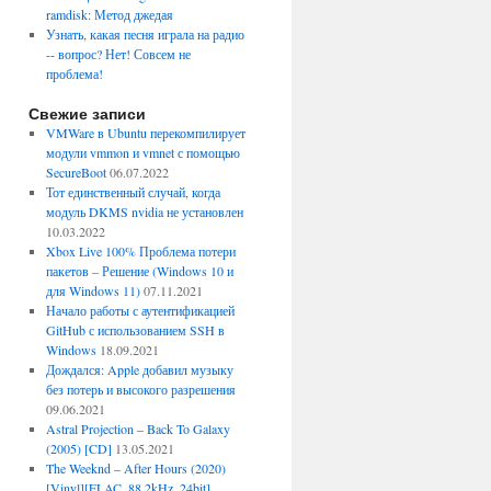
ramdisk: Метод джедая
Узнать, какая песня играла на радио
-- вопрос? Нет! Совсем не
проблема!
Свежие записи
VMWare в Ubuntu перекомпилирует
модули vmmon и vmnet с помощью
SecureBoot
06.07.2022
Тот единственный случай, когда
модуль DKMS nvidia не установлен
10.03.2022
Xbox Live 100% Проблема потери
пакетов – Решение (Windows 10 и
для Windows 11)
07.11.2021
Начало работы с аутентификацией
GitHub с использованием SSH в
Windows
18.09.2021
Дождался: Apple добавил музыку
без потерь и высокого разрешения
09.06.2021
Astral Projection – Back To Galaxy
(2005) [CD]
13.05.2021
The Weeknd – After Hours (2020)
[Vinyl][FLAC, 88.2kHz, 24bit]