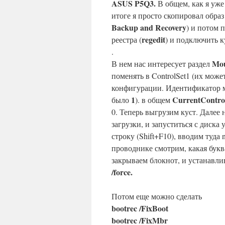
ASUS P5Q3.
В общем, как я уже
итоге я просто скопировал обра
Backup and Recovery
) и потом 
regedit
реестра (
) и подключить к
.
Mou
В нем нас интересует раздел
поменять в ControlSet1 (их мож
конфигурации. Идентификатор 
1
CurrentContro
было
). в общем
0. Теперь выгрузим куст. Далее
загрузки, и запуститься с диск
строку (Shift+F10), вводим туда
проводнике смотрим, какая букв
закрываем блокнот, и устанавли
/force.
Потом еще можно сделать
bootrec /FixBoot
bootrec /FixMbr