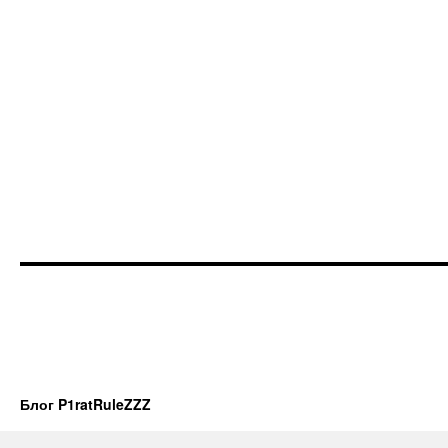
Блог P1ratRuleZZZ