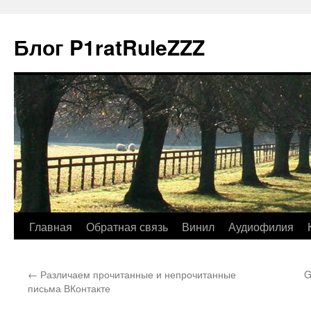
Блог P1ratRuleZZZ
Главная
Обратная связь
Винил
Аудиофилия
←
Различаем прочитанные и непрочитанные
G
письма ВКонтакте