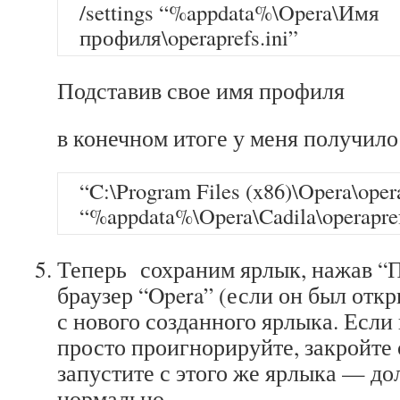
/settings “%appdata%\Opera\Имя
профиля\operaprefs.ini”
Подставив свое имя профиля
в конечном итоге у меня получило
“C:\Program Files (x86)\Opera\opera
“%appdata%\Opera\Cadila\operapref
Теперь сохраним ярлык, нажав “
браузер “Opera” (если он был откр
с нового созданного ярлыка. Если
просто проигнорируйте, закройте 
запустите с этого же ярлыка — до
нормально.