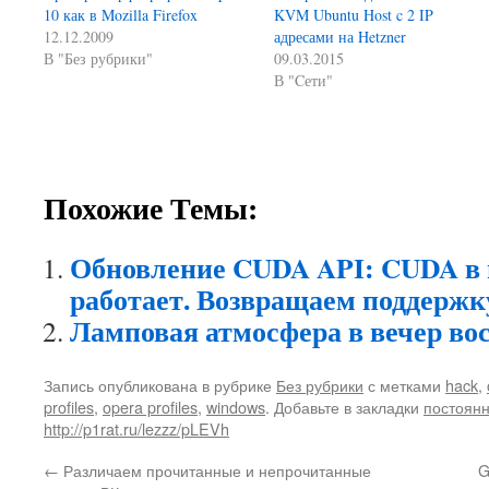
10 как в Mozilla Firefox
KVM Ubuntu Host c 2 IP
12.12.2009
адресами на Hetzner
В "Без рубрики"
09.03.2015
В "Cети"
Похожие Темы:
Обновление CUDA API: CUDA в 
работает. Возвращаем поддержк
Ламповая атмосфера в вечер во
Запись опубликована в рубрике
Без рубрики
с метками
hack
,
profiles
,
opera profiles
,
windows
. Добавьте в закладки
постоян
http://p1rat.ru/lezzz/pLEVh
←
Различаем прочитанные и непрочитанные
G