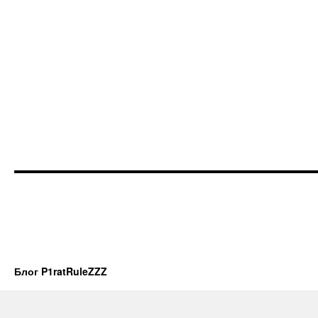
Блог P1ratRuleZZZ