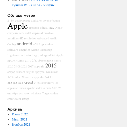
лучший РАЗВОД за 2 минуты
Облако меток
24 bit audio iphone
activator volume button
Apple
aac
applause official
Apple
секреты
achi ssd
8 марта
alternative
installous
4K resolution
Advanced Audio
android
Coding
+58
Application
software
amplifier
Adobe Photoshop
Lightroom
activator bug ipad
appaddict
Apple
amp
презентация
2fa. ubuntu
apple music
2015
2020
28.09.2021
2017
apptrakr
artpop
arkham origins
appsync. hackulous
AC3 codec
28 марта
appcake
344.11
assassin's creed
24 bit
android vs ios
applause itunes
apache index
album
AES
26
октября
activator windows 7
application
error event
1080p
Архивы
Июль 2022
Март 2022
Ноябрь 2021