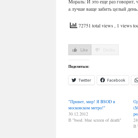
Мораль: И это еще раз говорит, 
а лучше ваще забить целый день
72751 total views
, 1 views to
Like
Dislike
Поделиться:
Twitter
Facebook
"Привет, мир! Я BSOD в
Од
московском метро!"
(М
30.12.2012
ре
В "bsod. blue screen of death"
24
В 