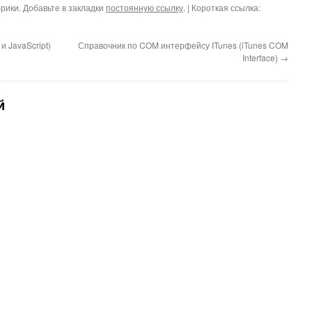
рики. Добавьте в закладки
постоянную ссылку
.
| Короткая ссылка:
и JavaScript)
Справочник по COM интерфейсу ITunes (iTunes COM
Interface)
→
й