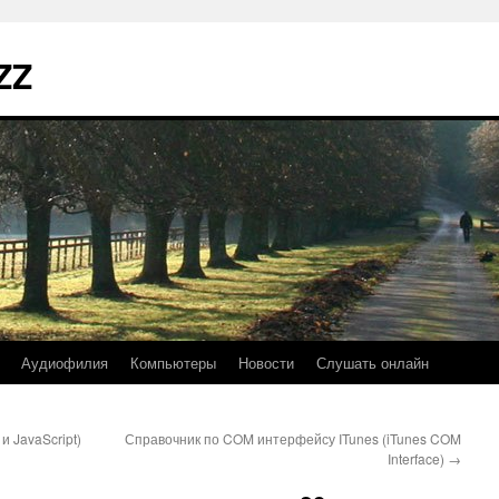
ZZ
Аудиофилия
Компьютеры
Новости
Слушать онлайн
и JavaScript)
Справочник по COM интерфейсу ITunes (iTunes COM
Interface)
→