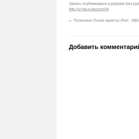
Запись опубликована в рубрике Без руб
http://p1rat.ru/lezzz/vijVt
←
Полезные iTunes скрипты (Perl , VBS 
Добавить комментари