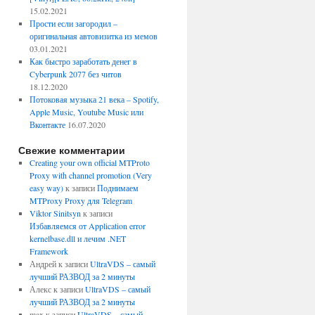
15.02.2021
Прости если загородил –
оригинальная автовизитка из мемов
03.01.2021
Как быстро заработать денег в
Cyberpunk 2077 без читов
18.12.2020
Потоковая музыка 21 века – Spotify,
Apple Music, Youtube Music или
Вконтакте
16.07.2020
Свежие комментарии
Creating your own official MTProto
Proxy with channel promotion (Very
easy way)
к записи
Поднимаем
MTProxy Proxy для Telegram
Viktor Sinitsyn
к записи
Избавляемся от Application error
kernelbase.dll и лечим .NET
Framework
Андрей
к записи
UltraVDS – самый
лучший РАЗВОД за 2 минуты
Алекс
к записи
UltraVDS – самый
лучший РАЗВОД за 2 минуты
max
к записи
UltraVDS – самый