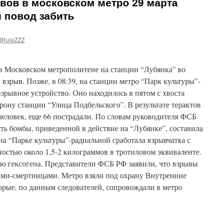
вов в московском метро 29 марта
 повод забить
tRuleZZZ
6 в Московском метрополитене на станции “Лубянка” во
взрыв. Позже, в 08:39, на станции метро “Парк культуры”-
взрывное устройство. Оно находилось в пятом с хвоста
орону станции “Улица Подбельского”. В результате терактов
человек, еще 66 пострадали. По словам руководителя ФСБ
ь бомбы, приведенной в действие на “Лубянке”, составила
 на “Парке культуры”-радиальной сработала взрывчатка с
тью около 1,5-2 килограммов в тротиловом эквиваленте.
ю гексогена. Представители ФСБ РФ заявили, что взрывы
ми-смертницами. Метро взяли под охрану Внутренние
рые, по данным следователей, сопровождали в метро