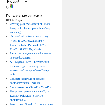
by
Популярные записи и
страницы
Creating your own official MTProto
Proxy with channel promotion (Very
easy way)
The Weeknd - After Hours (2020)
[Vinyl][FLAC, 88.2kHz, 24bit]
Black Sabbath - Paranoid (1970,
FLAC, 24bit/96kHz, Vinyl)
Linux: после удаления файла место
не освобождается
WD MyBook Live -- впечатления.
Ставим торрент полноценный
клиент с веб-интерфейсом Deluge-
web
Создаем несколько профилей
пользователей в Opera 10
Учебники по Win32 API (WinAPI)
Настройка принт сервера на Zyxel
Keenetic (Giga/Lite) с NMDS
прошивкой v2
Размещение Google Chrome cache на