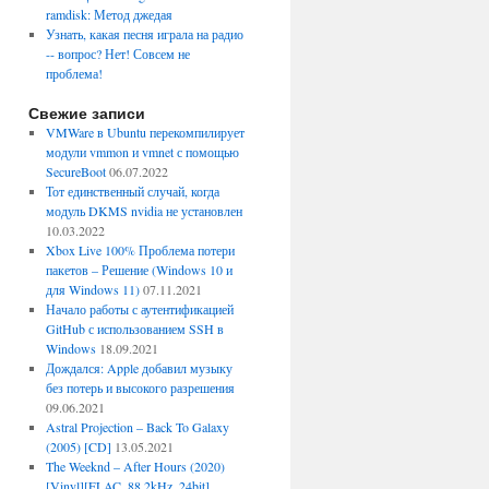
ramdisk: Метод джедая
Узнать, какая песня играла на радио
-- вопрос? Нет! Совсем не
проблема!
Свежие записи
VMWare в Ubuntu перекомпилирует
модули vmmon и vmnet с помощью
SecureBoot
06.07.2022
Тот единственный случай, когда
модуль DKMS nvidia не установлен
10.03.2022
Xbox Live 100% Проблема потери
пакетов – Решение (Windows 10 и
для Windows 11)
07.11.2021
Начало работы с аутентификацией
GitHub с использованием SSH в
Windows
18.09.2021
Дождался: Apple добавил музыку
без потерь и высокого разрешения
09.06.2021
Astral Projection – Back To Galaxy
(2005) [CD]
13.05.2021
The Weeknd – After Hours (2020)
[Vinyl][FLAC, 88.2kHz, 24bit]