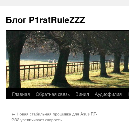
Блог P1ratRuleZZZ
Главная
Обратная связь
Винил
Аудиофилия
←
Новая стабильная прошивка для Asus RT-
G32 увеличивает скорость