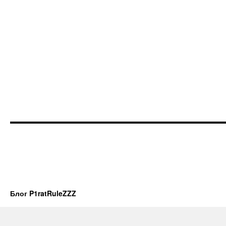
Блог P1ratRuleZZZ