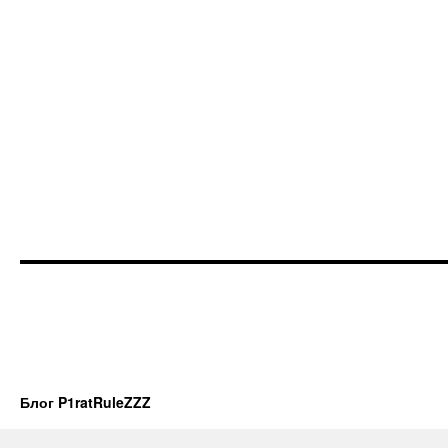
Блог P1ratRuleZZZ