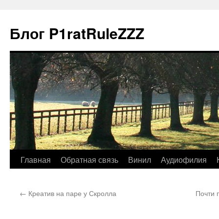
Блог P1ratRuleZZZ
Главная
Обратная связь
Винил
Аудиофилия
←
Креатив на паре у Скролла
Почти 